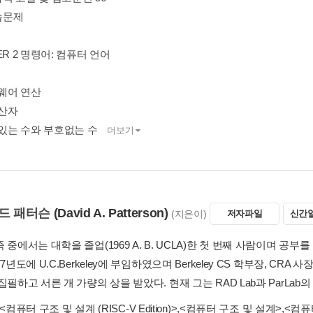
연습문제
ER 2 명령어: 컴퓨터 언어
드웨어 연산
연산자
호있는 수와 부호없는 수
더보기
드 패터슨
(David A. Patterson)
(지은이)
저자파일
신간
 중에서는 대학을 졸업(1969 A. B. UCLA)한 첫 번째 사람이며 공부를 
77년도에 U.C.Berkeley에 부임하였으며 Berkeley CS 학부장, CRA
집필하고 서른 개 가량의 상을 받았다. 현재 그는 RAD Lab과 ParLab의 Di
<컴퓨터 구조 및 설계 (RISC-V Edition)>
,
<컴퓨터 구조 및 설계>
,
<컴퓨터