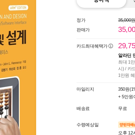
정가
35,000
35,0
판매가
29,7
카드최대혜택가
알라딘 
최대 1만
시) / 
1만원 
마일리지
350원(1
+ 5만원
배송료
무료
수령예상일
양탄자배
오후 12