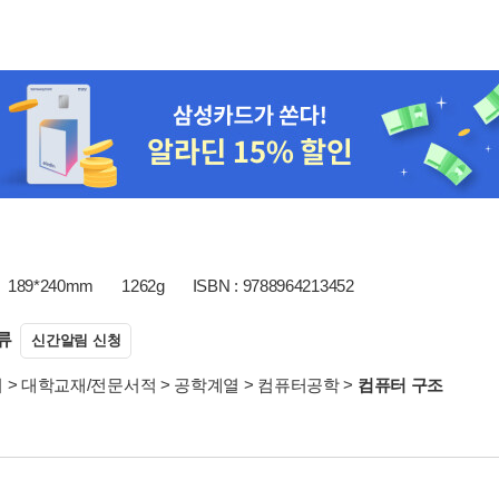
189*240mm
1262g
ISBN : 9788964213452
류
신간알림 신청
서
>
대학교재/전문서적
>
공학계열
>
컴퓨터공학
>
컴퓨터 구조