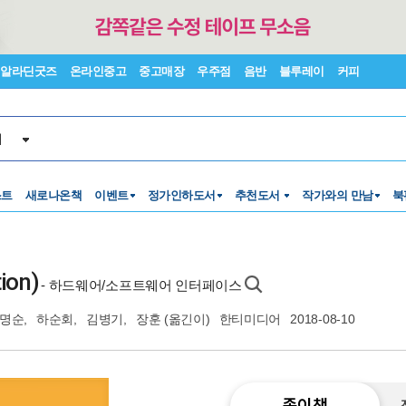
알라딘굿즈
온라인중고
중고매장
우주점
음반
블루레이
커피
서
스트
새로나온책
이벤트
정가인하도서
추천도서
작가와의 만남
북
ion)
- 하드웨어/소프트웨어 인터페이스
명순
,
하순회
,
김병기
,
장훈
(옮긴이)
한티미디어
2018-08-10
종이책