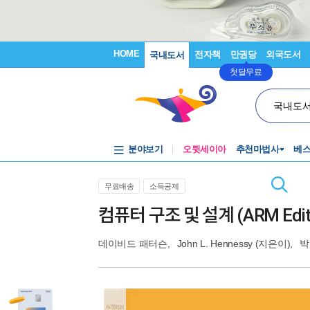
HOME
전자책
만권당
외국도서
국내도서
첫달무료
국내도
분야보기
오뒷세이아
추천마법사
베
무료배송
소득공제
컴퓨터 구조 및 설계 (ARM Edit
데이비드 패터슨
,
John L. Hennessy
(지은이),
박