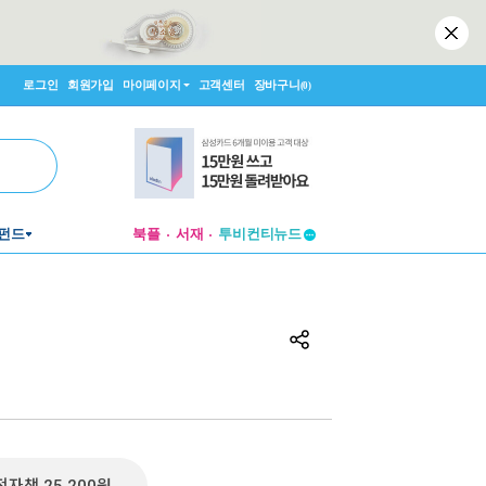
로그인
회원가입
마이페이지
고객센터
장바구니
(0)
펀드
북플
서재
투비컨티뉴드
창작플랫폼
투비컨티뉴드